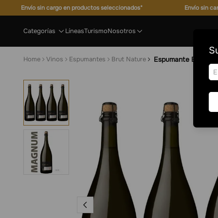
Envío sin cargo en productos seleccionados*
Envío sin c
Categorías
Líneas
Turismo
Nosotros
Su
Vinos
Espumantes
Brut Nature
Espumante Brut Na