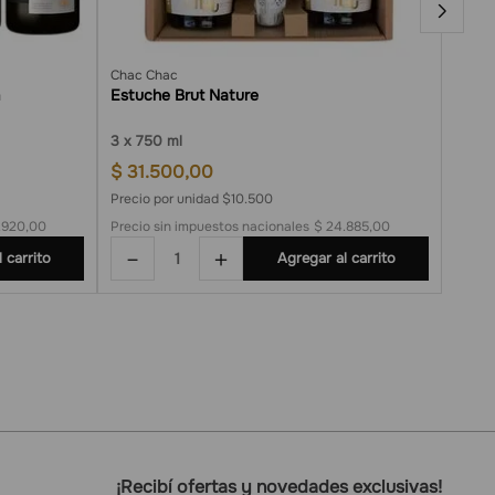
Chac Chac
Viña L
Estuche Brut Nature
Cofre
3
750 ml
3
7
$
31
.
500
,
00
$
111
Precio por unidad $10.500
Precio
6.920,00
Precio sin impuestos nacionales
$ 24.885,00
Precio
－
＋
－
 carrito
Agregar al carrito
¡Recibí ofertas y novedades exclusivas!