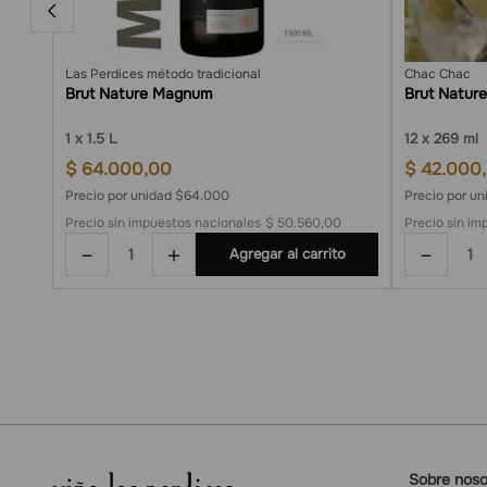
Las Perdices método tradicional
Chac Chac
Brut Nature Magnum
Brut Nature
1
1.5 L
12
269 ml
$
64
.
000
,
00
$
42
.
000
,
Precio por unidad $64.000
Precio por u
0
Precio sin impuestos nacionales
$ 50.560,00
Precio sin im
－
＋
－
o
Agregar al carrito
Sobre noso