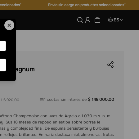
leccionados*
Envío sin cargo en productos seleccionados*
ES
×
ture Magnum
1
cuotas sin interés de
$
148
.
000
,
00
 116.920,00
 método Champenoise con uvas de Agrelo a 1.030 m s. n. m
. Sus 18 meses de reposo en estiba sobre borras le
as y complejidad final. De espuma persistente y burbujas
n reflejos brillantes. En nariz destaca miel, almendras, frutas