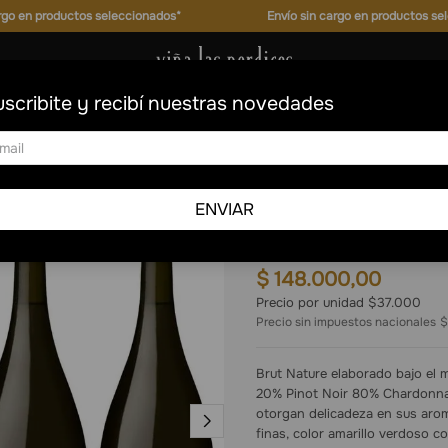
argo en productos seleccionados*
Envío sin cargo en productos se
scribite y recibí nuestras novedades
ture Magnum
Las Perdices método tradicional
ENVIAR
Espumante Brut Na
4
1.5 L
$
148
.
000
,
00
Precio por unidad $37.000
Precio sin impuestos nacionales
$
Brut Nature elaborado bajo el
20% Pinot Noir 80% Chardonnay
otorgan delicadeza en sus arom
finas, color amarillo verdoso co