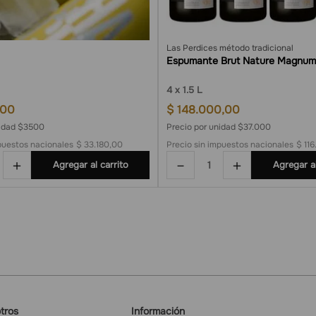
Las Perdices método tradicional
Espumante Brut Nature Magnum
4
1.5 L
00
$
148
.
000
,
00
nidad $3500
Precio por unidad $37.000
puestos nacionales
$ 33.180,00
Precio sin impuestos nacionales
$ 11
＋
－
＋
Agregar al carrito
Agregar al
tros
Información