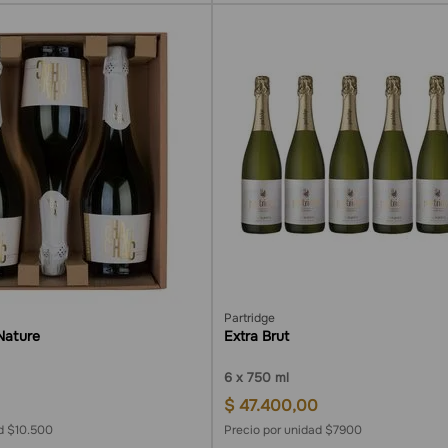
Partridge
Nature
Extra Brut
6
750 ml
$
47
.
400
,
00
ad $10.500
Precio por unidad $7900