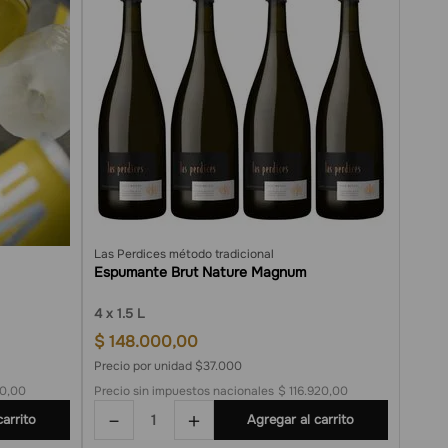
Las Perdices método tradicional
Espumante Brut Nature Magnum
4
1.5 L
$
148
.
000
,
00
Precio por unidad $37.000
80,00
Precio sin impuestos nacionales
$ 116.920,00
－
＋
carrito
Agregar al carrito