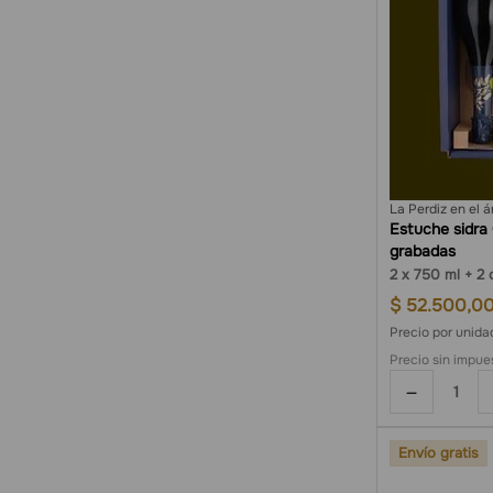
La Perdiz en el á
Estuche sidra
grabadas
2
750 ml
2 
$
52
.
500
,
0
Precio por unida
Precio sin impue
－
Envío gratis