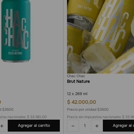
Chac Chac
Brut Nature
12
269 ml
0
$
42
.
000
,
00
ad $3500
Precio por unidad $3500
stos nacionales
$ 33.180,00
Precio sin impuestos nacionales
$ 33.1
＋
－
＋
Agregar al carrito
Agregar al 