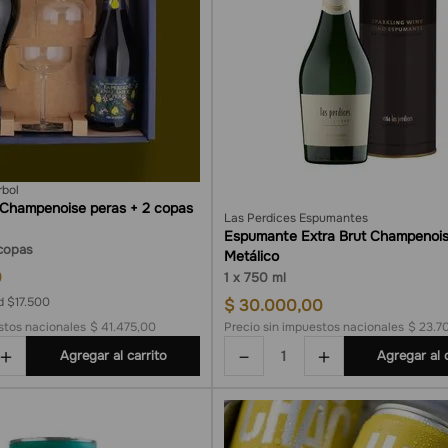
rbol
 Champenoise peras + 2 copas
Las Perdices Espumantes
Espumante Extra Brut Champenoise Estuche
copas
Metálico
0
1
750 ml
d $17.500
$
30
.
000
,
00
stos nacionales
$ 41.475,00
Precio sin impuestos nacionales
$ 23.7
＋
－
＋
Agregar al carrito
Agregar al 