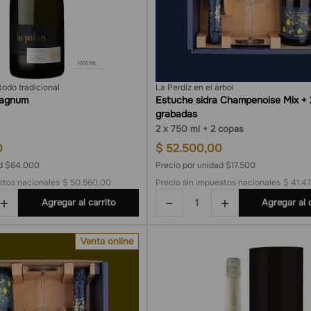
odo tradicional
La Perdiz en el árbol
Magnum
Estuche sidra Champenoise Mix + 
grabadas
2
750 ml
2 copas
0
$
52
.
500
,
00
ad $64.000
Precio por unidad $17.500
stos nacionales
$ 50.560,00
Precio sin impuestos nacionales
$ 41.4
＋
－
＋
Agregar al carrito
Agregar al 
Venta online