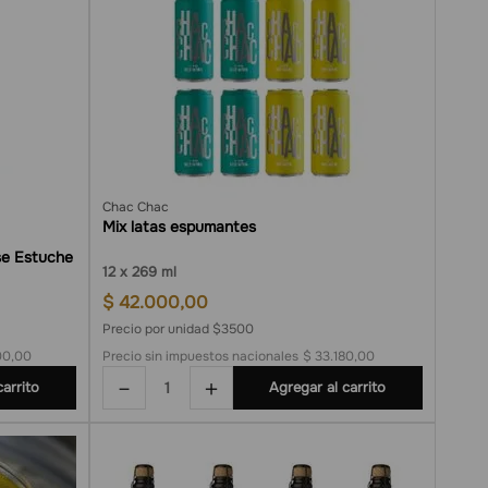
Chac Chac
Mix latas espumantes
12
269 ml
$
42
.
000
,
00
Precio por unidad $3500
00,00
Precio sin impuestos nacionales
$ 33.180,00
－
＋
carrito
Agregar al carrito