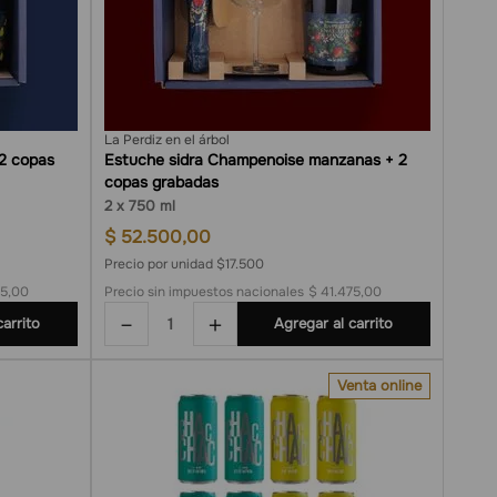
La Perdiz en el árbol
2 copas
Estuche sidra Champenoise manzanas + 2
copas grabadas
2
750 ml
$
52
.
500
,
00
Precio por unidad $17.500
75,00
Precio sin impuestos nacionales
$ 41.475,00
－
＋
carrito
Agregar al carrito
Venta online