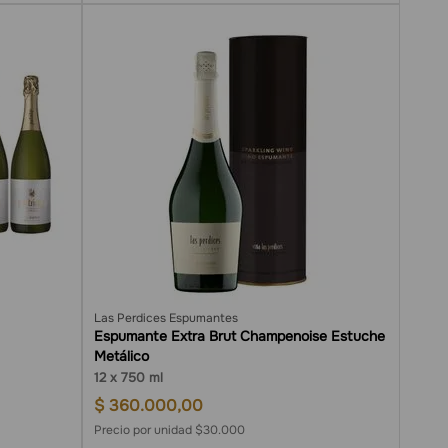
Las Perdices Espumantes
Espumante Extra Brut Champenoise Estuche
Metálico
12
750 ml
$
360
.
000
,
00
Precio por unidad $30.000