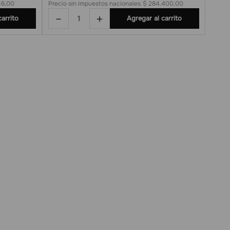
46,00
Precio sin impuestos nacionales
$ 284.400,00
－
＋
carrito
Agregar al carrito