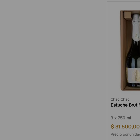
Chac Chac
Estuche Brut 
3
750 ml
$
31
.
500
,
00
Precio por unid