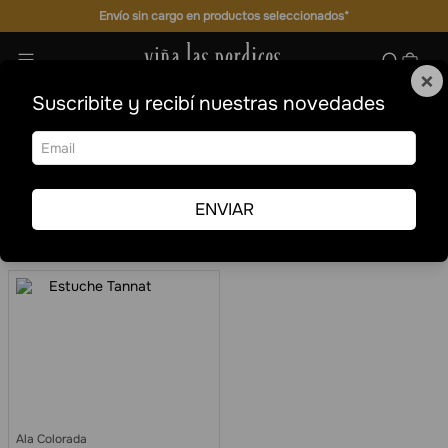
Envío sin cargo en productos seleccionados*
×
Suscribite y recibí nuestras novedades
Tannat
Vinos
Tintos
Tannat
Ordenar por
Fecha de
Filtrar
release
ENVIAR
1
Ala Colorada