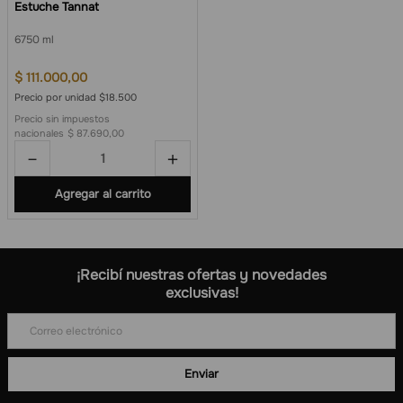
Estuche Tannat
6
750 ml
$
111
.
000
,
00
Precio por unidad $18.500
Precio sin impuestos
nacionales
$ 87.690,00
－
＋
Agregar al carrito
¡Recibí nuestras ofertas y novedades
exclusivas!