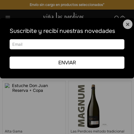
Envío sin cargo en productos seleccionados*
×
Suscribite y recibí nuestras novedades
Vinos
Vinos
Ordenar por
Fecha de
Filtrar
release
ENVIAR
163
Alta Gama
Las Perdices método tradicional