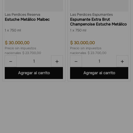
Las Perdices Reserva
Las Perdices Espumantes
Estuche Metálico Malbec
Espumante Extra Brut
Champenoise Estuche Metálico
1
750 ml
1
750 ml
$
30
.
000
,
00
$
30
.
000
,
00
Precio sin impuestos
Precio sin impuestos
nacionales
$ 23.700,00
nacionales
$ 23.700,00
－
＋
－
＋
Agregar al carrito
Agregar al carrito