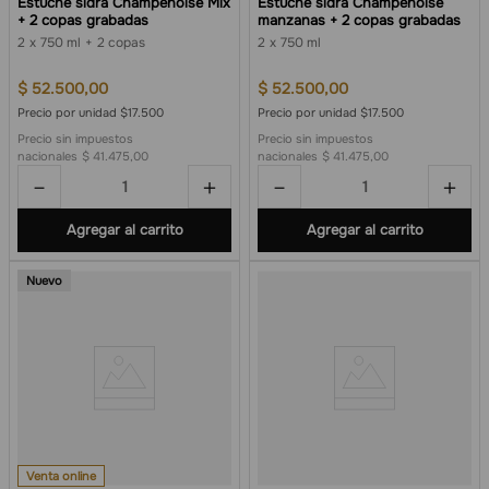
Estuche sidra Champenoise Mix
Estuche sidra Champenoise
+ 2 copas grabadas
manzanas + 2 copas grabadas
2
750 ml
2 copas
2
750 ml
$
52
.
500
,
00
$
52
.
500
,
00
Precio por unidad $17.500
Precio por unidad $17.500
Precio sin impuestos
Precio sin impuestos
nacionales
$ 41.475,00
nacionales
$ 41.475,00
－
＋
－
＋
Agregar al carrito
Agregar al carrito
Nuevo
Venta online