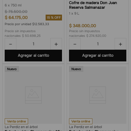
Cofre de madera Don Juan
6
750 ml
Reserva Salmanazar
$
75
.
500
,
00
1
9 L
$
64
.
175
,
00
15 %
OFF
Precio por unidad $12.583,33
$
348
.
000
,
00
Precio sin impuestos
Precio sin impuestos
nacionales
$ 50.698,25
nacionales
$ 274.920,00
－
＋
－
＋
Agregar al carrito
Agregar al carrito
Nuevo
Nuevo
Venta online
Venta online
La Perdiz en el árbol
La Perdiz en el árbol