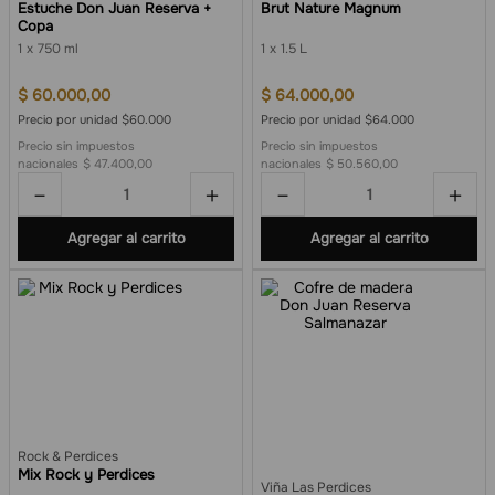
Estuche Don Juan Reserva +
Brut Nature Magnum
Copa
1
750 ml
1
1.5 L
$
60
.
000
,
00
$
64
.
000
,
00
Precio por unidad $60.000
Precio por unidad $64.000
Precio sin impuestos
Precio sin impuestos
nacionales
$ 47.400,00
nacionales
$ 50.560,00
－
＋
－
＋
Agregar al carrito
Agregar al carrito
Rock & Perdices
Mix Rock y Perdices
Viña Las Perdices