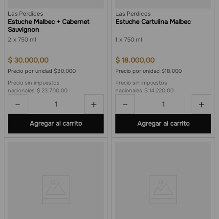
Las Perdices
Las Perdices
Estuche Malbec + Cabernet
Estuche Cartulina Malbec
Sauvignon
2
750 ml
1
750 ml
$
30
.
000
,
00
$
18
.
000
,
00
Precio por unidad $30.000
Precio por unidad $18.000
Precio sin impuestos
Precio sin impuestos
nacionales
$ 23.700,00
nacionales
$ 14.220,00
－
＋
－
＋
Agregar al carrito
Agregar al carrito