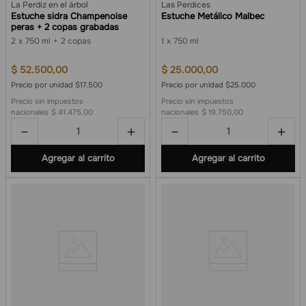
La Perdiz en el árbol
Las Perdices
Estuche sidra Champenoise
Estuche Metálico Malbec
peras + 2 copas grabadas
2
750 ml
2 copas
1
750 ml
$
52
.
500
,
00
$
25
.
000
,
00
Precio por unidad $17.500
Precio por unidad $25.000
Precio sin impuestos
Precio sin impuestos
nacionales
$ 41.475,00
nacionales
$ 19.750,00
－
＋
－
＋
Agregar al carrito
Agregar al carrito