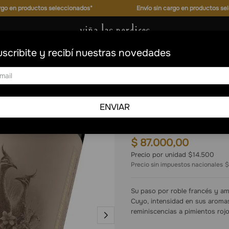
argo en productos seleccionados*
Envío sin cargo en productos se
scribite y recibí nuestras novedades
non
Las Perdices Reserva
ENVIAR
Cabernet Sauvignon
6
750 ml
$
87
.
000
,
00
Precio por unidad $14.500
Precio sin impuestos nacionales
$
Su paso por roble francés y a
Cuyo, intensidad en sus aromas 
reminiscencias a pimientos rojo