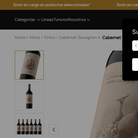
Envío sin cargo en productos seleccionados*
Envío sin c
Categorías
Líneas
Turismo
Nosotros
Su
Vinos
Tintos
Cabernet Sauvignon
Cabernet Sauvig