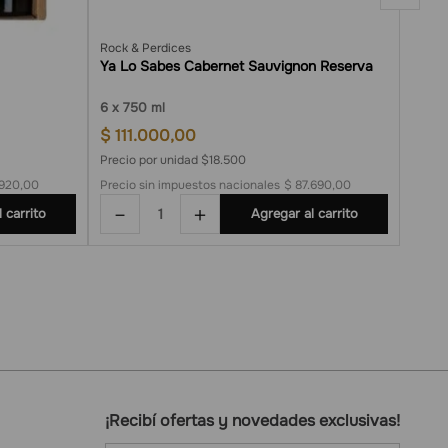
Rock & Perdices
Las Pe
Ya Lo Sabes Cabernet Sauvignon Reserva
Cabe
6
750 ml
6
7
$
111
.
000
,
00
$
57
.
Precio por unidad $18.500
Preci
.920,00
Precio sin impuestos nacionales
$ 87.690,00
Precio
－
＋
－
 carrito
Agregar al carrito
¡Recibí ofertas y novedades exclusivas!