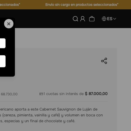
leccionados*
Envío sin cargo en productos seleccionados*
ES
×
1
cuotas sin interés de
$
87
.
000
,
00
 68.730,00
mericano aporta a este Cabernet Sauvignon de Luján de
(cereza, pimienta, vainilla y café) y volumen en boca con
s, especias y un final de chocolate y café.