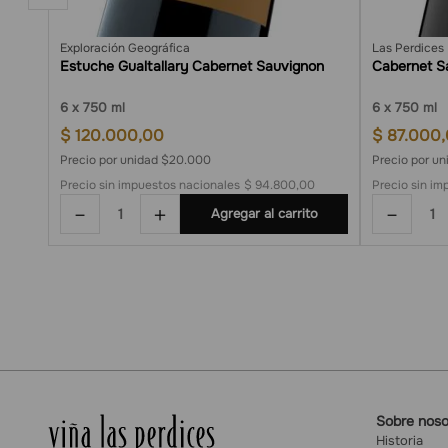
Exploración Geográfica
Las Perdices
Estuche Gualtallary Cabernet Sauvignon
Cabernet S
6
750 ml
6
750 ml
$
120
.
000
,
00
$
87
.
000
,
Precio por unidad $20.000
Precio por u
Precio sin impuestos nacionales
$ 94.800,00
Precio sin im
－
＋
－
o
Agregar al carrito
Sobre noso
Historia