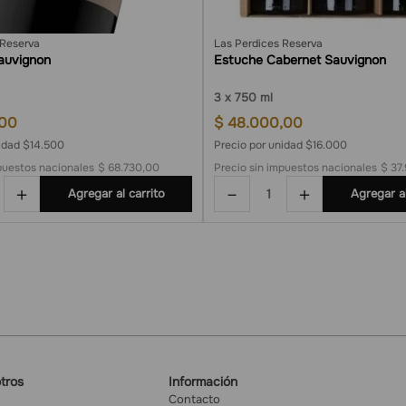
 Reserva
Las Perdices Reserva
auvignon
Estuche Cabernet Sauvignon
3
750 ml
00
$
48
.
000
,
00
nidad $14.500
Precio por unidad $16.000
puestos nacionales
$ 68.730,00
Precio sin impuestos nacionales
$ 37
＋
－
＋
Agregar al carrito
Agregar al
tros
Información
Contacto