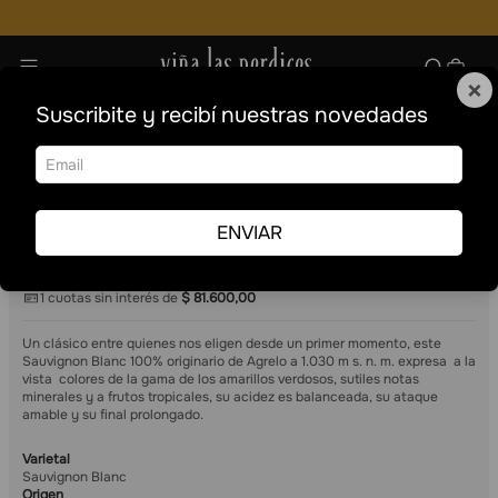
×
Suscribite y recibí nuestras novedades
Vinos
Blancos
Formatos especiales
375 ml
Sauvignon Blanc
Sauvignon Blanc
Las Perdices
Sauvignon Blanc
ENVIAR
12
375 ml
$
81
.
600
,
00
1
cuotas sin interés de
$
81
.
600
,
00
Un clásico entre quienes nos eligen desde un primer momento, este
Sauvignon Blanc 100% originario de Agrelo a 1.030 m s. n. m. expresa a la
vista colores de la gama de los amarillos verdosos, sutiles notas
minerales y a frutos tropicales, su acidez es balanceada, su ataque
amable y su final prolongado.
Varietal
Sauvignon Blanc
Origen