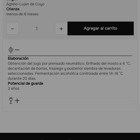
Agrelo-Luján de Cuyo
Crianza
menos de 6 meses
－
＋
Agregar al carrito
Elaboración
Obtención del jugo por prensado neumático. Enfriado del mosto a 4 °C,
decantación de borras, trasiego y posterior siembra de levaduras
seleccionadas. Fermentación alcohólica controlada entre 14-16 °C
durante 20 días.
Potencial de guarda
2 años