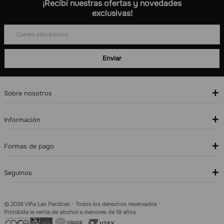
¡Recibí nuestras ofertas y novedades
exclusivas!
+
Sobre nosotros
+
Información
+
Formas de pago
+
Seguinos
·
·
© 2026 Viña Las Perdices
Todos los derechos reservados
Prohibida la venta de alcohol a menores de 18 años