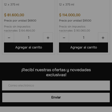
12
375 ml
12
375 ml
$
81
.
600
,
00
$
114
.
000
,
00
Precio por unidad $6800
Precio por unidad $9500
Precio sin impuestos
Precio sin impuestos
nacionales
$ 64.464,00
nacionales
$ 90.060,00
－
＋
－
＋
Agregar al carrito
Agregar al carrito
¡Recibí nuestras ofertas y novedades
exclusivas!