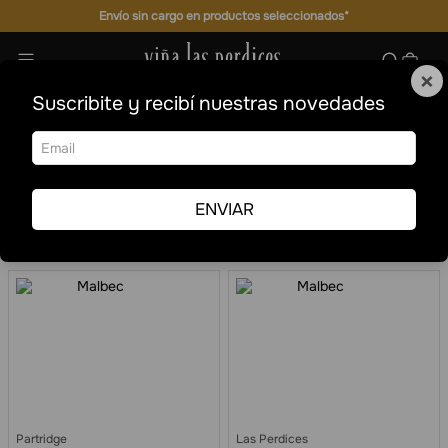
Envío sin cargo en productos seleccionados*
×
Suscribite y recibí nuestras novedades
375 ml
Formatos especiales
375 ml
Ordenar por
Fecha de
Filtrar
release
ENVIAR
4
Partridge
Las Perdices