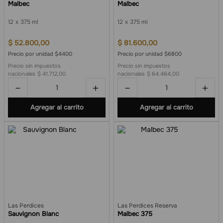
Malbec
Malbec
12
375 ml
12
375 ml
$
52
.
800
,
00
$
81
.
600
,
00
Precio por unidad $4400
Precio por unidad $6800
Precio sin impuestos
Precio sin impuestos
nacionales
$ 41.712,00
nacionales
$ 64.464,00
－
＋
－
＋
Agregar al carrito
Agregar al carrito
Las Perdices
Las Perdices Reserva
Sauvignon Blanc
Malbec 375