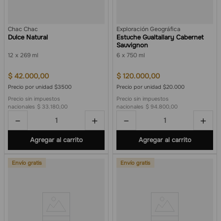
Chac Chac
Exploración Geográfica
Dulce Natural
Estuche Gualtallary Cabernet
Sauvignon
12
269 ml
6
750 ml
$
42
.
000
,
00
$
120
.
000
,
00
Precio por unidad $3500
Precio por unidad $20.000
Precio sin impuestos
Precio sin impuestos
nacionales
$ 33.180,00
nacionales
$ 94.800,00
－
＋
－
＋
Agregar al carrito
Agregar al carrito
Envío gratis
Envío gratis