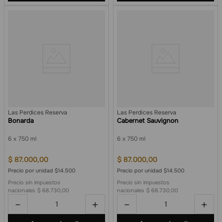
Las Perdices Reserva
Las Perdices Reserva
Bonarda
Cabernet Sauvignon
6
750 ml
6
750 ml
$
87
.
000
,
00
$
87
.
000
,
00
Precio por unidad $14.500
Precio por unidad $14.500
Precio sin impuestos
Precio sin impuestos
nacionales
$ 68.730,00
nacionales
$ 68.730,00
－
＋
－
＋