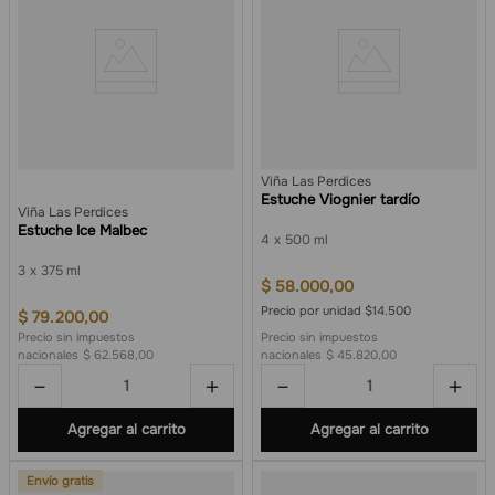
Viña Las Perdices
Estuche Viognier tardío
Viña Las Perdices
Estuche Ice Malbec
4
500 ml
3
375 ml
$
58
.
000
,
00
Precio por unidad $14.500
$
79
.
200
,
00
Precio sin impuestos
Precio sin impuestos
nacionales
$ 62.568,00
nacionales
$ 45.820,00
－
＋
－
＋
Agregar al carrito
Agregar al carrito
Envío gratis