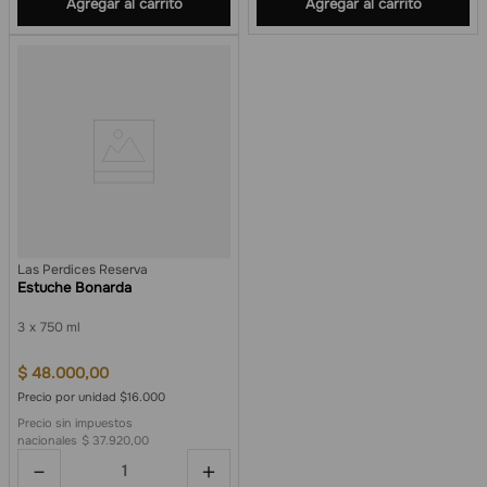
Agregar al carrito
Agregar al carrito
Las Perdices Reserva
Estuche Bonarda
3
750 ml
$
48
.
000
,
00
Precio por unidad $16.000
Precio sin impuestos
nacionales
$ 37.920,00
－
＋