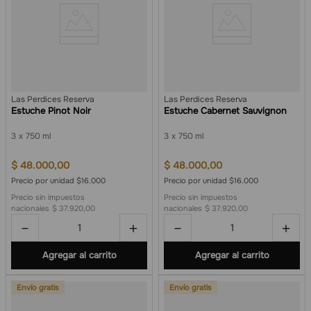
Las Perdices Reserva
Las Perdices Reserva
Estuche Pinot Noir
Estuche Cabernet Sauvignon
3
750 ml
3
750 ml
$
48
.
000
,
00
$
48
.
000
,
00
Precio por unidad $16.000
Precio por unidad $16.000
Precio sin impuestos
Precio sin impuestos
nacionales
$ 37.920,00
nacionales
$ 37.920,00
－
＋
－
＋
Agregar al carrito
Agregar al carrito
Envío gratis
Envío gratis