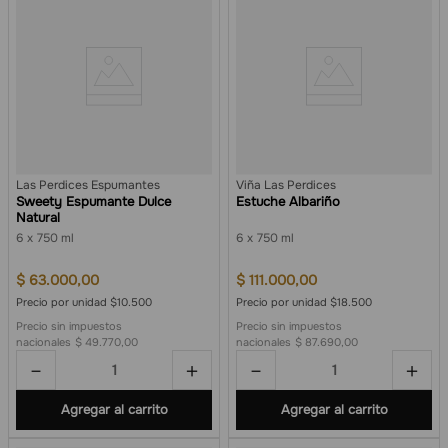
Las Perdices Espumantes
Viña Las Perdices
Sweety Espumante Dulce
Estuche Albariño
Natural
6
750 ml
6
750 ml
$
63
.
000
,
00
$
111
.
000
,
00
Precio por unidad $10.500
Precio por unidad $18.500
Precio sin impuestos
Precio sin impuestos
nacionales
$ 49.770,00
nacionales
$ 87.690,00
－
＋
－
＋
Agregar al carrito
Agregar al carrito