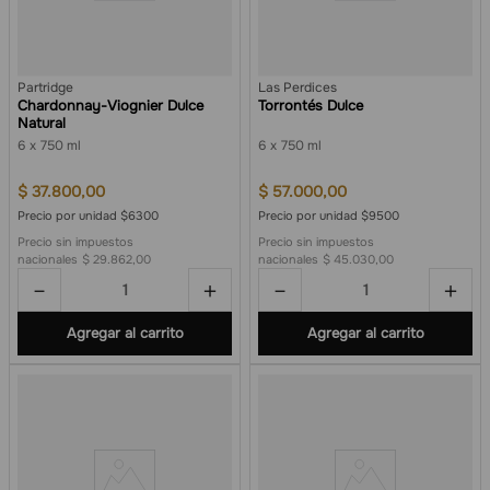
Partridge
Las Perdices
Chardonnay-Viognier Dulce
Torrontés Dulce
Natural
6
750 ml
6
750 ml
$
37
.
800
,
00
$
57
.
000
,
00
Precio por unidad $6300
Precio por unidad $9500
Precio sin impuestos
Precio sin impuestos
nacionales
$ 29.862,00
nacionales
$ 45.030,00
－
＋
－
＋
Agregar al carrito
Agregar al carrito