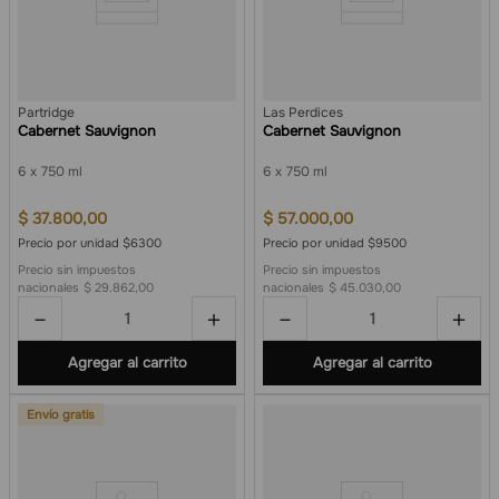
Partridge
Las Perdices
Cabernet Sauvignon
Cabernet Sauvignon
6
750 ml
6
750 ml
$
37
.
800
,
00
$
57
.
000
,
00
Precio por unidad $6300
Precio por unidad $9500
Precio sin impuestos
Precio sin impuestos
nacionales
$ 29.862,00
nacionales
$ 45.030,00
－
＋
－
＋
Agregar al carrito
Agregar al carrito
Envío gratis