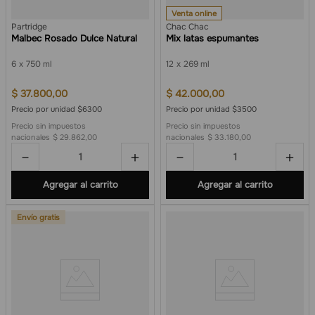
Venta online
Partridge
Chac Chac
Malbec Rosado Dulce Natural
Mix latas espumantes
6
750 ml
12
269 ml
$
37
.
800
,
00
$
42
.
000
,
00
Precio por unidad $6300
Precio por unidad $3500
Precio sin impuestos
Precio sin impuestos
nacionales
$ 29.862,00
nacionales
$ 33.180,00
－
＋
－
＋
Agregar al carrito
Agregar al carrito
Envío gratis