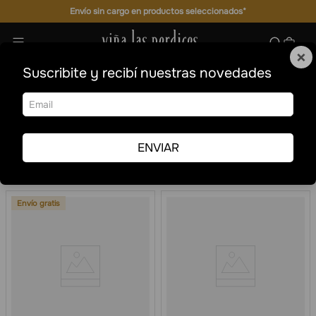
Envío sin cargo en productos seleccionados*
×
Suscribite y recibí nuestras novedades
EVENTOS ESPECIALES
EVENTOS ESPECIALES
Ordenar por
Fecha de
Filtrar
release
ENVIAR
21
Envío gratis