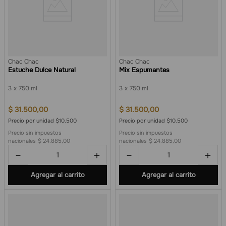
Chac Chac
Chac Chac
Estuche Dulce Natural
Mix Espumantes
3
750 ml
3
750 ml
$
31
.
500
,
00
$
31
.
500
,
00
Precio por unidad $10.500
Precio por unidad $10.500
Precio sin impuestos
Precio sin impuestos
nacionales
$ 24.885,00
nacionales
$ 24.885,00
－
＋
－
＋
Agregar al carrito
Agregar al carrito