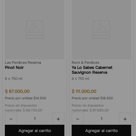
Las Perdices Reserva
Rock & Perdices
Pinot Noir
Ya Lo Sabes Cabernet
Sauvignon Reserva
6
750 ml
6
750 ml
$
87
.
000
,
00
$
111
.
000
,
00
Precio por unidad $14.500
Precio por unidad $18.500
Precio sin impuestos
Precio sin impuestos
nacionales
$ 68.730,00
nacionales
$ 87.690,00
－
＋
－
＋
Agregar al carrito
Agregar al carrito