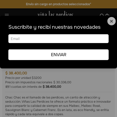
Envío sin cargo en productos seleccionados*
×
Suscribite y recibí nuestras novedades
Mix de Lata vinos
Cajas Mixtas
ENVIAR
Chac Chac
Mix de Lata vinos
12
269 ml
$
38
.
400
,
00
Precio por unidad $3200
Precio sin impuestos nacionales
$ 30.336,00
1
cuotas sin interés de
$
38
.
400
,
00
Chac Chac es el llamado de las perdices, un canto de atracción y
seducción. Viñas Las Perdices te ofrece un formato práctico e innovador
para compartir la calidad de siempre en sus Malbec, Malbec Rosé,
Sauvignon Blanc y Cabernet Franc. Es en lata, es eco friendly, se enfría
rápido y cada lata equivale a dos copas.