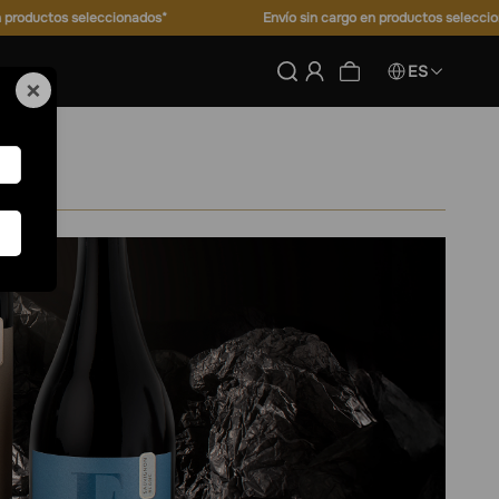
Envío sin cargo en productos seleccionados*
Envío sin ca
ES
×