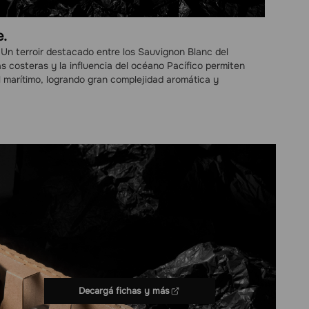
e.
. Un terroir destacado entre los Sauvignon Blanc del
ias costeras y la influencia del océano Pacífico permiten
il marítimo, logrando gran complejidad aromática y
Decargá fichas y más