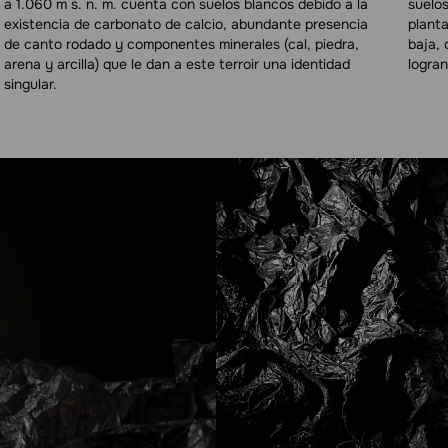
a 1.060 m s. n. m. cuenta con suelos blancos debido a la
suelos
existencia de carbonato de calcio, abundante presencia
planta
de canto rodado y componentes minerales (cal, piedra,
baja, 
arena y arcilla) que le dan a este terroir una identidad
logra
singular.