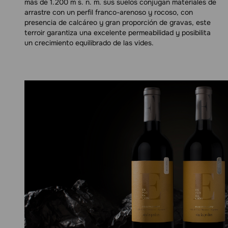
más de 1.200 m s. n. m. sus suelos conjugan materiales de
arrastre con un perfil franco-arenoso y rocoso, con
presencia de calcáreo y gran proporción de gravas, este
terroir garantiza una excelente permeabilidad y posibilita
un crecimiento equilibrado de las vides.