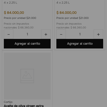
4
2.25 L
4
2.25 L
$
84
.
000
,
00
$
84
.
000
,
00
Precio por unidad $21.000
Precio por unidad $21.000
Precio sin impuestos
Precio sin impuestos
nacionales
$ 66.360,00
nacionales
$ 66.360,00
－
＋
－
＋
Agregar al carrito
Agregar al carrito
Cortijo
Aceite de oliva virgen extra