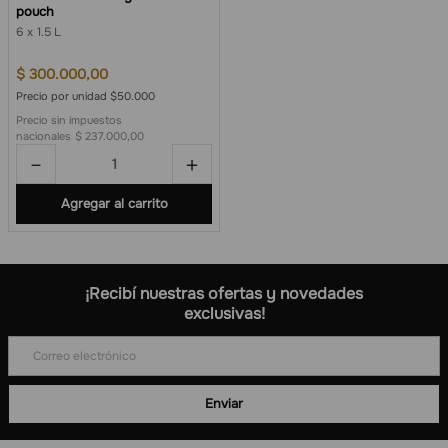
pouch
6
1.5 L
$
300
.
000
,
00
Precio por unidad $50.000
Precio sin impuestos
nacionales
$ 237.000,00
－
＋
Agregar al carrito
¡Recibí nuestras ofertas y novedades
exclusivas!