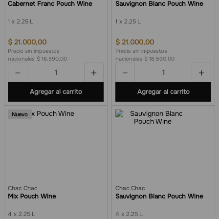
Cabernet Franc Pouch Wine
Sauvignon Blanc Pouch Wine
1
2.25 L
1
2.25 L
$
21
.
000
,
00
$
21
.
000
,
00
Precio sin impuestos
Precio sin impuestos
nacionales
$ 16.590,00
nacionales
$ 16.590,00
－
＋
－
＋
Agregar al carrito
Agregar al carrito
Nuevo
Chac Chac
Chac Chac
Mix Pouch Wine
Sauvignon Blanc Pouch Wine
4
2.25 L
4
2.25 L