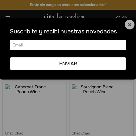
Envío sin cargo en productos seleccionados*
×
Suscribite y recibí nuestras novedades
Pouch
Formatos especiales
Pouch
Ordenar por
Fecha de
Filtrar
release
ENVIAR
7
Chac Chac
Chac Chac