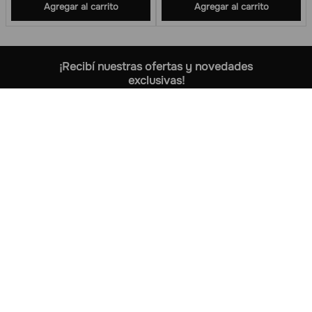
Agregar al carrito
Agregar al carrito
¡Recibí nuestras ofertas y novedades
exclusivas!
+
Sobre nosotros
+
Información
+
Formas de pago
+
Seguinos