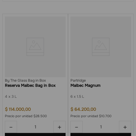
By The Glass Bag in Box
Partridge
Reserva Malbec Bag in Box
Malbec Magnum
4
3 L
6
1.5 L
$
114
.
000
,
00
$
64
.
200
,
00
Precio por unidad $28.500
Precio por unidad $10.700
－
＋
－
＋