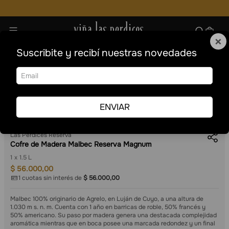
×
Suscribite y recibí nuestras novedades
Vinos
Tintos
Malbec
Formatos especiales
Grandes formatos
Cofre de Madera Malbec Reserva Magnum
ENVIAR
Venta online
Las Perdices Reserva
Cofre de Madera Malbec Reserva Magnum
1
1.5 L
$
56
.
000
,
00
1
cuotas sin interés de
$
56
.
000
,
00
Malbec 100% originario de Agrelo, en Luján de Cuyo, a una altura de
1.030 m s. n. m. Cuenta con 1 año en barricas de roble, 50% francés y
50% americano. Su paso por madera genera una destacada complejidad
aromática mientras que en boca posee una marcada redondez y un final