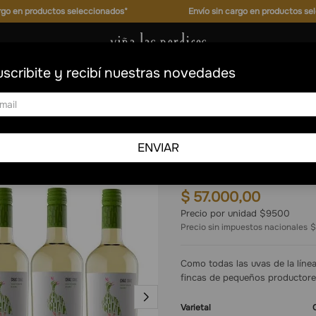
argo en productos seleccionados*
Envío sin cargo en productos se
scribite y recibí nuestras novedades
on Blanc
Chac Chac
ENVIAR
Chac Chac Sauvigno
6
750 ml
$
57
.
000
,
00
Precio por unidad $9500
Precio sin impuestos nacionales
$
Como todas las uvas de la líne
fincas de pequeños productores
Varietal