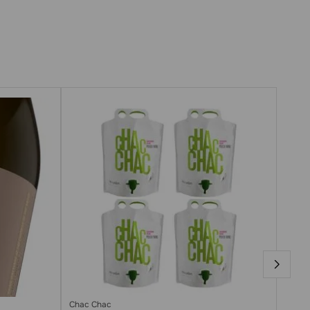
Chac Chac
Chac 