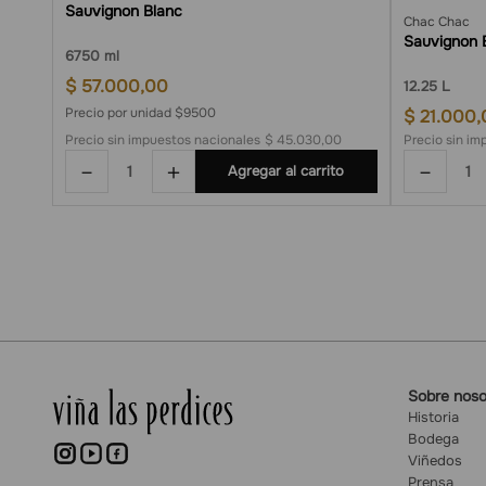
Sauvignon Blanc
Chac Chac
Sauvignon 
6
750 ml
$
57
.
000
,
00
1
2.25 L
Precio por unidad $9500
$
21
.
000
,
0
Precio sin impuestos nacionales
$ 45.030,00
Precio sin im
－
＋
－
o
Agregar al carrito
Sobre noso
Historia
Bodega
Viñedos
Prensa