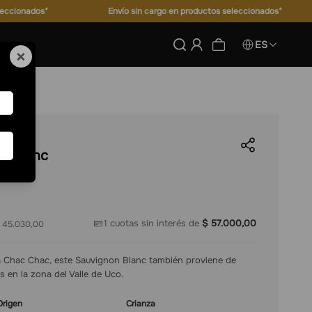
leccionados*
Envío sin cargo en productos seleccionados*
ES
×
n Blanc
1
cuotas sin interés de
$
57
.
000
,
00
 45.030,00
a Chac Chac, este Sauvignon Blanc también proviene de
 en la zona del Valle de Uco.
Origen
Crianza