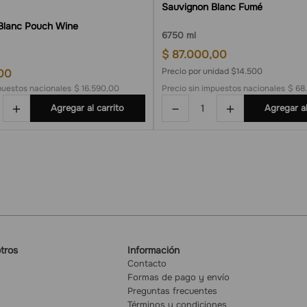
Sauvignon Blanc Fumé
Blanc Pouch Wine
6
750 ml
$
87
.
000
,
00
Precio por unidad $14.500
00
puestos nacionales
$ 16.590,00
Precio sin impuestos nacionales
$ 68
＋
－
＋
Agregar al carrito
Agregar al
tros
Información
Contacto
Formas de pago y envío
Preguntas frecuentes
Términos y condiciones