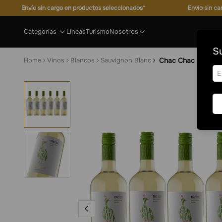
Envío sin cargo en productos seleccionados*
Envío sin c
Categorías
Líneas
Turismo
Nosotros
Su
Vinos
Blancos
Sauvignon Blanc
Chac Chac Sauvign