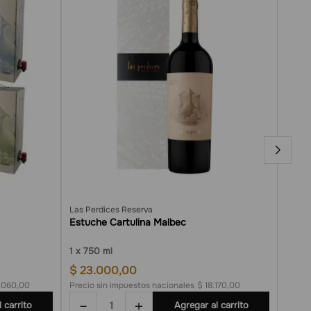
By The
Dúo R
Las Perdices Reserva
Estuche Cartulina Malbec
$
12
1
750 ml
Precio
$
23
.
000
,
00
.060,00
Precio sin impuestos nacionales
$ 18.170,00
Precio
－
＋
－
 carrito
Agregar al carrito