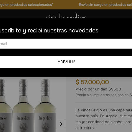
argo en productos seleccionados*
Envío sin cargo en productos se
scribite y recibí nuestras novedades
Las Perdices
ENVIAR
Pinot Grigio
$
57
.
000
,
00
Precio por unidad $9500
Precio sin impuestos nacionales
$
La Pinot Grigio es una cepa muy
nuestro país. En Agrelo, el cli
mayor cantidad de alcohol, arom
estructura.