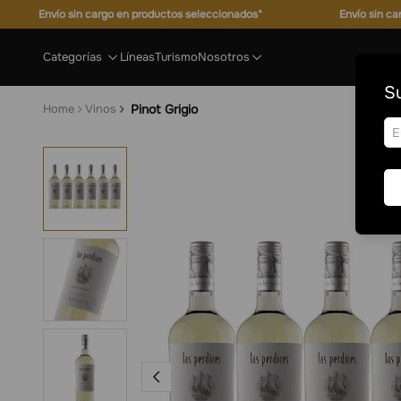
Envío sin cargo en productos seleccionados*
Envío sin c
Categorías
Líneas
Turismo
Nosotros
Su
Vinos
Pinot Grigio