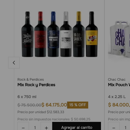
Rock & Perdices
Chac Chac
Mix Rock y Perdices
Mix Pouch 
6
750 ml
4
2.25 L
$
64
.
175
,
00
$
84
.
000
,
$
75
.
500
,
00
15 %
OFF
Precio por unidad $12.583,33
Precio por u
Precio sin impuestos nacionales
$ 50.698,25
Precio sin im
－
＋
－
Agregar al carrito