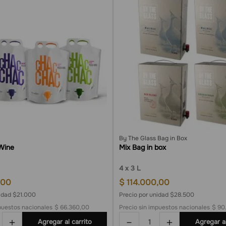
By The Glass Bag in Box
Wine
Mix Bag in box
4
3 L
00
$
114
.
000
,
00
nidad $21.000
Precio por unidad $28.500
puestos nacionales
$ 66.360,00
Precio sin impuestos nacionales
$ 90
＋
－
＋
Agregar al carrito
Agregar al