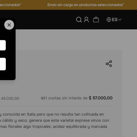
leccionados*
Envío sin cargo en productos seleccionados*
ES
×
1
cuotas sin interés de
$
57
.
000
,
00
 45.030,00
 conocida en Italia pero que no resulta tan cultivada en
ma cálido y seco, genera que este varietal exprese vinos con
as florales algo tropicales, acidez equilibrada y marcada