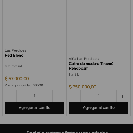
Las Perdices
Red Blend
Viña Las Perdices
Cofre de madera Tinamú
6
750 ml
Rehoboam
1
5 L
$
57
.
000
,
00
Precio por unidad $9500
$
350
.
000
,
00
－
＋
－
＋
Agregar al carrito
Agregar al carrito