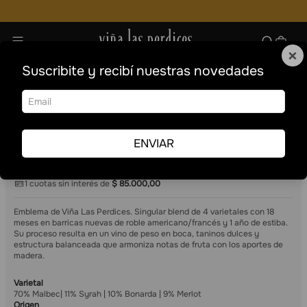
×
Suscribite y recibí nuestras novedades
Vinos
Tintos
Blend
Cofre de madera Don Juan Reserva Magnum
Venta online
Viña Las Perdices
Cofre de madera Don Juan Reserva Magnum
ENVIAR
1
1.5 L
$
85
.
000
,
00
1
cuotas sin interés de
$
85
.
000
,
00
Emblema de Viña Las Perdices. Singular blend de 4 varietales con 18
meses en barricas nuevas de roble americano/francés y 1 año de estiba.
Su proceso resulta en un vino de peso en boca, taninos dulces y
estructura balanceada que armoniza notas de fruta con los aportes de
madera.
Varietal
70% Malbec| 11% Syrah | 10% Bonarda | 9% Merlot
Origen