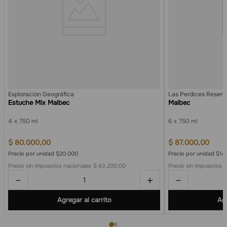
Exploración Geográfica
Las Perdices Reserv
Estuche Mix Malbec
Malbec
4
750 ml
6
750 ml
$
80
.
000
,
00
$
87
.
000
,
00
Precio por unidad $20.000
Precio por unidad $14
Precio sin impuestos nacionales
$ 63.200,00
Precio sin impuestos 
－
＋
－
Agregar al carrito
Agr