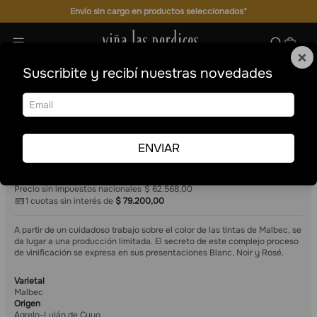
Envío sin cargo en productos seleccionados*
×
Suscribite y recibí nuestras novedades
Estuche mix
Cajas Mixtas
Logia Malbec
Estuche mix
ENVIAR
3
750 ml
$
79
.
200
,
00
Precio por unidad $26.400
Precio sin impuestos nacionales
$ 62.568,00
1
cuotas sin interés de
$
79
.
200
,
00
A partir de un cuidadoso trabajo sobre el color de las tintas de Malbec, se
da lugar a una producción limitada. El secreto de este complejo proceso
de vinificación se expresa en sus presentaciones Blanc, Noir y Rosé.
Varietal
Malbec
Origen
Agrelo-Luján de Cuyo