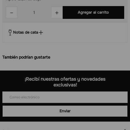
－
＋
Agregar al carrito
Notas de cata
También podrían gustarte
Nuevo
Envío gratis
Venta online
Venta online
By The Glass Bag in Box
Kit Hogar Tintos Bag in box +