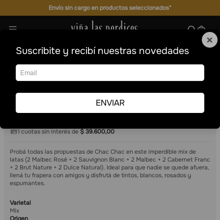
Envío sin cargo en productos seleccionados*
×
Suscribite y recibí nuestras novedades
Mix latas vinos y espumantes
Cajas Mixtas
Chac Chac
Mix latas vinos y espumantes
ENVIAR
12
269 ml
$
39
.
600
,
00
Precio sin impuestos nacionales
$ 31.284,00
1
cuotas sin interés de
$
39
.
600
,
00
Probá todas las propuestas de Chac Chac en este imperdible mix de
latas (2 Malbec Rosé + 2 Sauvignon Blanc + 2 Malbec + 2 Cabernet Franc
+ 2 Brut Nature + 2 Dulce Natural). Ideal para que nadie se quede afuera,
llená tu frapera con amigos y disfrutá de tintos, blancos, rosados y
espumantes.
Varietal
Mix
Origen