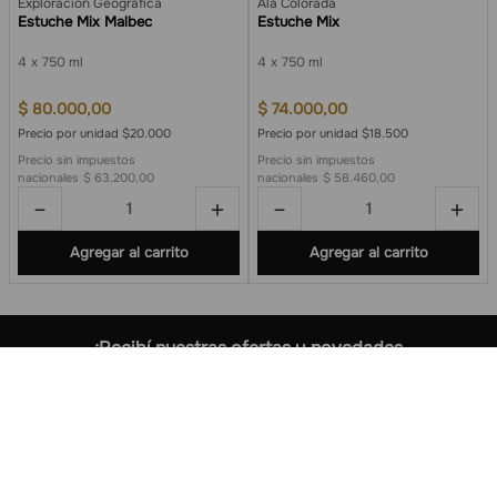
Exploración Geográfica
Ala Colorada
Estuche Mix Malbec
Estuche Mix
4
750 ml
4
750 ml
$
80
.
000
,
00
$
74
.
000
,
00
Precio por unidad $20.000
Precio por unidad $18.500
Precio sin impuestos
Precio sin impuestos
nacionales
$ 63.200,00
nacionales
$ 58.460,00
－
＋
－
＋
Agregar al carrito
Agregar al carrito
¡Recibí nuestras ofertas y novedades
exclusivas!