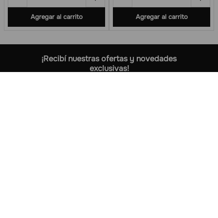
Agregar al carrito
Agregar al carrito
¡Recibí nuestras ofertas y novedades
exclusivas!
+
Sobre nosotros
+
Información
+
Formas de pago