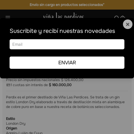
Envío sin cargo en productos seleccionados*
×
Suscribite y recibí nuestras novedades
London Dry Gin Bag in box
Gin
Perdix
London Dry Gin Bag in box
ENVIAR
4
1.5 L
$
160
.
000
,
00
Precio por unidad $40.000
Precio sin impuestos nacionales
$ 126.400,00
1
cuotas sin interés de
$
160
.
000
,
00
Perdix es el primer destilado de Viña Las Perdices. Se trata de un gin
estilo London Dry elaborado a través de destilación mixta en alambique
de cobre puro en base a nuestra receta de botánicos seleccionados.
Estilo
London Dry
Origen
Agrelo-Luján de Cuyo