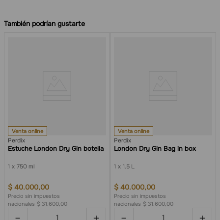
También podrían gustarte
Venta online
Venta online
Perdix
Perdix
Estuche London Dry Gin botella
London Dry Gin Bag in box
1
750 ml
1
1.5 L
$
40
.
000
,
00
$
40
.
000
,
00
Precio sin impuestos
Precio sin impuestos
nacionales
$ 31.600,00
nacionales
$ 31.600,00
－
＋
－
＋