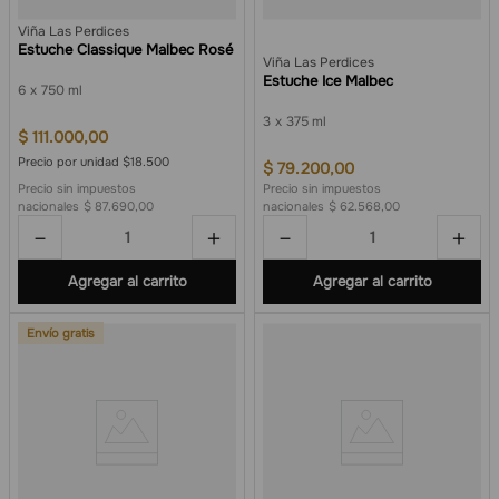
Viña Las Perdices
Estuche Classique Malbec Rosé
Viña Las Perdices
Estuche Ice Malbec
6
750 ml
3
375 ml
$
111
.
000
,
00
Precio por unidad $18.500
$
79
.
200
,
00
Precio sin impuestos
Precio sin impuestos
nacionales
$ 87.690,00
nacionales
$ 62.568,00
－
＋
－
＋
Agregar al carrito
Agregar al carrito
Envío gratis