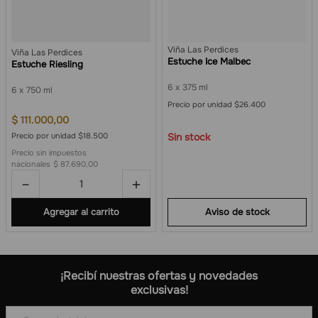
Viña Las Perdices
Viña Las Perdices
Estuche Ice Malbec
Estuche Riesling
6
375 ml
6
750 ml
Precio por unidad $26.400
$
111
.
000
,
00
Precio por unidad $18.500
Sin stock
Precio sin impuestos
nacionales
$ 87.690,00
－
＋
Agregar al carrito
¡Recibí nuestras ofertas y novedades
exclusivas!