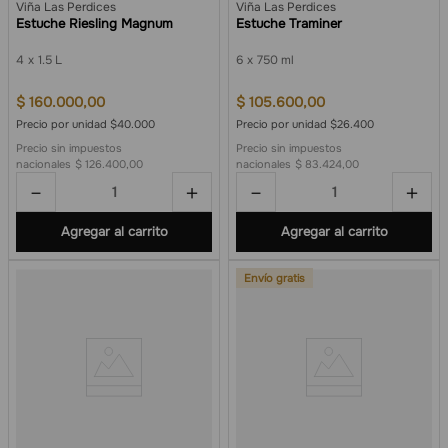
Viña Las Perdices
Viña Las Perdices
Estuche Riesling Magnum
Estuche Traminer
4
1.5 L
6
750 ml
$
160
.
000
,
00
$
105
.
600
,
00
Precio por unidad $40.000
Precio por unidad $26.400
Precio sin impuestos
Precio sin impuestos
nacionales
$ 126.400,00
nacionales
$ 83.424,00
－
＋
－
＋
Agregar al carrito
Agregar al carrito
Envío gratis