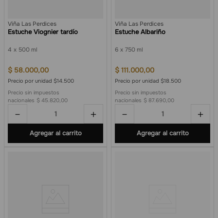
Viña Las Perdices
Viña Las Perdices
Estuche Viognier tardío
Estuche Albariño
4
500 ml
6
750 ml
$
58
.
000
,
00
$
111
.
000
,
00
Precio por unidad $14.500
Precio por unidad $18.500
Precio sin impuestos
Precio sin impuestos
nacionales
$ 45.820,00
nacionales
$ 87.690,00
－
＋
－
＋
Agregar al carrito
Agregar al carrito