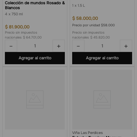
Colección de mundos Rosado &
1
1.5 L
Blancos
4
750 ml
$
58
.
000
,
00
Precio por unidad $58.000
$
81
.
900
,
00
Precio sin impuestos
Precio sin impuestos
nacionales
$ 64.701,00
nacionales
$ 45.820,00
－
＋
－
＋
Agregar al carrito
Agregar al carrito
Viña Las Perdices