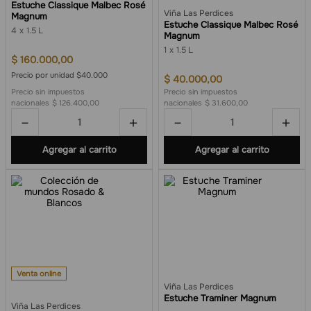
Estuche Classique Malbec Rosé
Viña Las Perdices
Magnum
Estuche Classique Malbec Rosé
4
1.5 L
Magnum
1
1.5 L
$
160
.
000
,
00
Precio por unidad $40.000
$
40
.
000
,
00
Precio sin impuestos
Precio sin impuestos
nacionales
$ 126.400,00
nacionales
$ 31.600,00
－
＋
－
＋
Agregar al carrito
Agregar al carrito
Venta online
Viña Las Perdices
Estuche Traminer Magnum
Viña Las Perdices