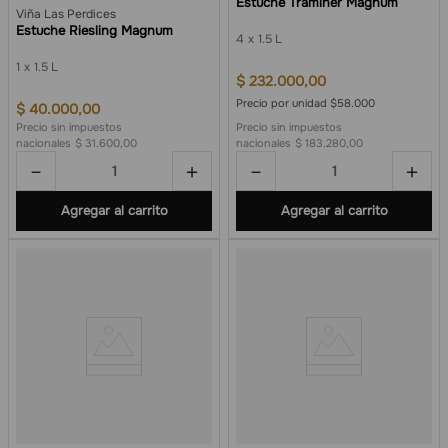
Estuche Traminer Magnum
Viña Las Perdices
Estuche Riesling Magnum
4
1.5 L
1
1.5 L
$
232
.
000
,
00
Precio por unidad $58.000
$
40
.
000
,
00
Precio sin impuestos
Precio sin impuestos
nacionales
$ 31.600,00
nacionales
$ 183.280,00
－
＋
－
＋
Agregar al carrito
Agregar al carrito