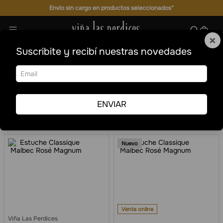
Envío sin cargo en productos seleccionados*
×
Suscribite y recibí nuestras novedades
BLANCOS Y ROSADOS SINGULARES
BLANCOS Y ROSADOS SINGULARES
Ordenar por
Fecha de
Filtrar
release
ENVIAR
14
Nuevo
Venta online
Viña Las Perdices