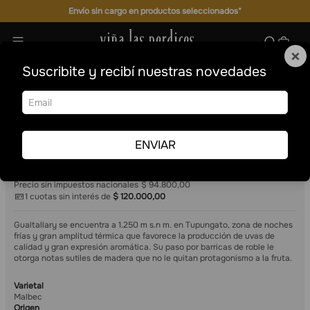
Envío sin cargo en productos seleccionados*
×
Suscribite y recibí nuestras novedades
Estuche Gualtallary Malbec
Vinos
Tintos
Malbec
Exploración Geográfica
Estuche Gualtallary Malbec
ENVIAR
6
750 ml
$
120
.
000
,
00
Precio por unidad $20.000
Precio sin impuestos nacionales
$ 94.800,00
1
cuotas sin interés de
$
120
.
000
,
00
Gualtallary se encuentra a 1.250 m s.n m. en Tupungato, zona de noches
frías y gran amplitud térmica que favorece la producción de uvas de
calidad y gran expresión aromática. Su paso por barricas de roble le
otorga notas sutiles de madera que no le quitan protagonismo a la fruta.
Varietal
Malbec
Origen