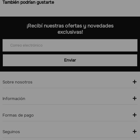
También podrían gustarte
Partridge
Las Perdices Reserva
Malbec Magnum
Malbec
6
1.5 L
6
750 ml
$
64
.
200
,
00
$
87
.
000
,
00
Precio por unidad $NaN
Precio por unidad $NaN
－
＋
－
＋
Agregar al carrito
Agregar al carrito