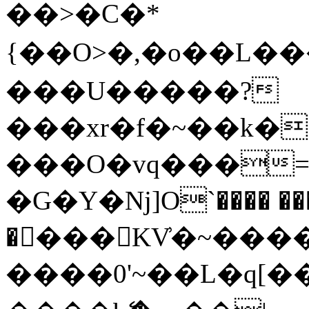
��>�C�*
{��O>�,�o��L�
���U�����?
���xr�f�~��k�
���O�vq���=y
�G�Y�Nj]O`���� ���
�񅺞���KV͗�~���
����0'~��L�q[�