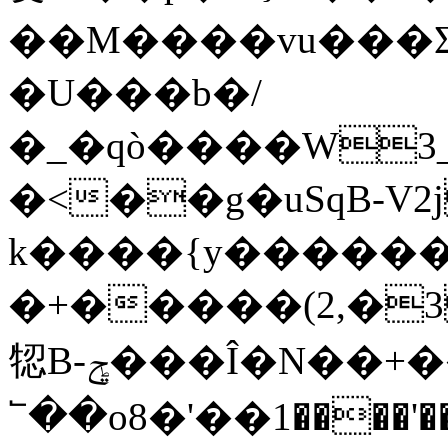
��M����vu���Ʃ
�U���b�/
�_�qò����W3_�
�<��g�uSqB-V
k����{y�����
�+�����(2,�3�NNN���߬g��M
㸾B-ݯ���Î�N��+����O�۟A_~?}
���'����1��'�8nm���7����9��Q�Ԏ4]N5����x�{���W�_���x���0_����V��G"��|