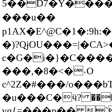
5��D7�Υ�����
���u��
p1AX�E^@C�1�:9
�)?QɉOU���=|�CA
c�G�i�}�C����7�}��
���,�8�<�˴O
c^2Z�#���/o���bT�� Aǋk��G��دS�!f����ԣ�Z�p���l
�u���C�ӵ? ���ӄ
vq{=���p�� `