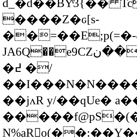
d_�d��BY̍ͮ3{�� 
����Z�ԍ[s-
��=��E;p܋(����������6&-�=)�[
JA6Q��e9CZھ���ن�(��,���JEV4�3�I�,��q}
�߄ �/
��I���N�N����
��jʌR y/��qUe� 
�����f@pS�(
N%aR񰢨o(��:��