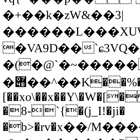
�+��k�zW&��3|
������L���XUW
�VA9D��`ɕ3VQ�
�(�@`�~����
�݋��^��K��%��{0=�>�`�}k��r:pZ��;�:��,
[��xo\��x��Y\�W�[�
�8-`{�(j_I!�ji�
�b>�rv�х��/M�