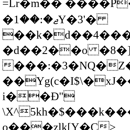
=Lr�m�� ����P
�ޖ�:��1Y�3'�
��k�d��4��
�d��2��o �8�
���:�3�NQ�Z
��Yg(c�I$\�xJ���Hߠ����4G%�
i��Ɖ"
\X^5kh�$���k��
ǫ���zļk[Y�C>