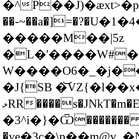
�^P��J)�æxt>�
��-~��a�]=�?�U�1�4�1�]���6
�����M��|5z
�L�'����W#�5
W����O6�_�j��
�J{SB �͝VZ{�l��x�
ޅRR����s�JNkT�m�Ε.��ŋbR�(V�i���;�T�9�=j
�3^i�}�Ѿ������
�ye�3c�\p��m@v_�