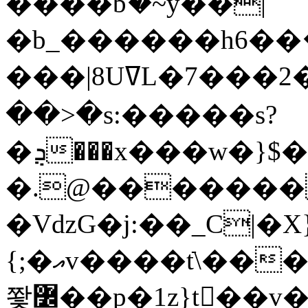
����bޭ�~y��|
�b_������h6��ެ
���|8UߜL�7���2���+r����S�8��6�����ٚ==��
��>�s:�����s?
�ܯ���x���w�}$�<:6���������g�ٳ�L�qs�����ã�r�=z���ZO�g�ǫ��qQA4�=��B}sr�
�.@�������T
�VǳG�j:��_C|�
{;�އv����tֿ\���������u��_�gS�������[N������=��^zr����+���bui���
쫯߼��p�1z}t�ُ�v������