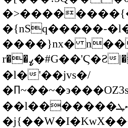
�>��������{
�{nSq�����-�l
����}nx� n��nK�޿��ֶe��=ܙ��9\����7`�
r��ߨ�#G��'Ϛ�Ƨ|�{�]�,g�1t�(�t�����麻�/
�l�'��jvs�/
�ꛛ~��~�϶���OZ
��l�������ޝܛ��{<�!|;_���U_}
�j{��W�I�KwX������