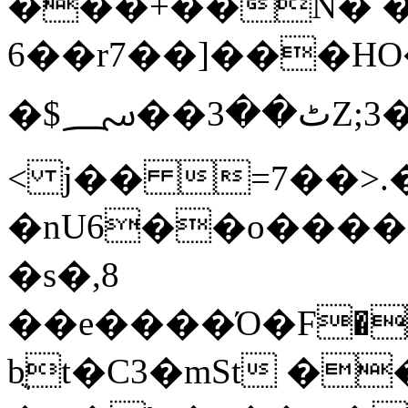
���+��N� �
6��r7��]���H
�$ٹ��3��؄Z;3��]���o=
< j�� =7��>.
�nU6��o�����֏� c�UI��]Q��N�R��Aiك:�R�
�s�,8
��e����Ό�F��Y�
bֻt�C3�mSt �