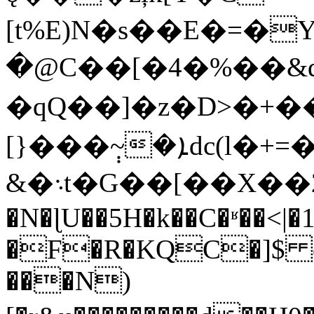
[t%E)N�s��E�=�
�@C��[�4�%��&
�qQ��]�z�D>�+�
[}���݄~�ܐdc(l�+=�����
&�܈t�G��[��X��2h��ۉ��'�ֵr6 �L��~�:kPt�����=�@-;���u���E��o��|
�N�ɭU��5H�k��C�ʶ��<|�
�F�R�KQC�]$ o5
���N)