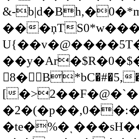
&-b|d�Bh,�0
���ņTS0*w��
U{��v�@����5T
��y�Ar�$R�0�$�
8�B*bC�#�5,�<%�nڵn���
[�>2��F�@�`
�2�(�p��,0��:
�te�%�ͺ���sH�