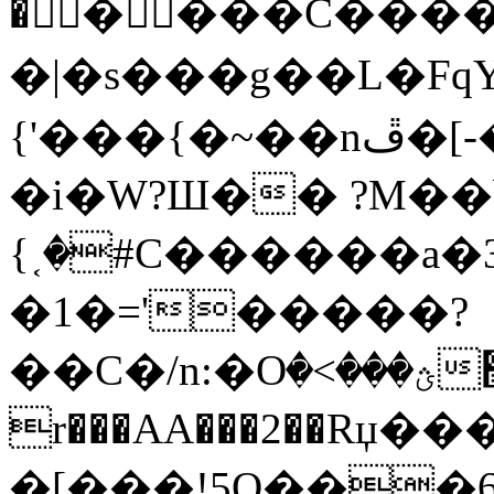
�����C���
�|�s���g��L�FqYS
{'���{�~��nڦ�[-��a3f�{1_`4Ov����ߎ?
�i�W?Ш�� ?M��bs
{˱�#C������a�׌�3��h��/a@w�k�c�?
�1�='�����?
��C�/n:�Oؿ���>������ ޹��/a �����e
r���AA���2��Rџ
�[���!5Q���މ�_� /6� T�f~ #y