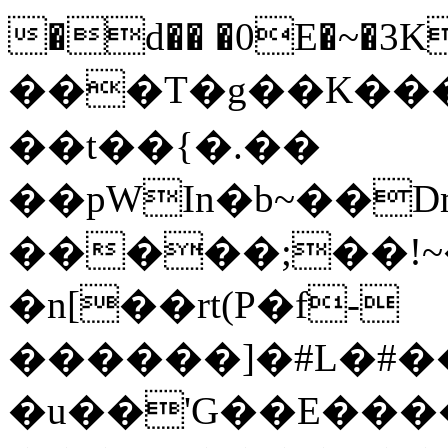
�d�� �0E�~�3
���T�g��K��
��t��{�.��
��pWIn�b~��D
�����;��!~�2�UE�(bF�4Uݬ�߀�tL`U>�&
�n[��rt(P�f-
������]�#L�#�
�u��'G��E�����Q�}sݟm���f��Qw�