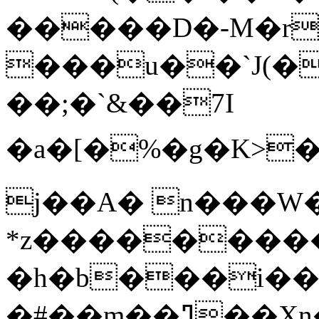
�����D�-M�r
���u��`J(�
��;�`&��7I
�a�[�%�g�K>
j��A� n���W
*z���������
�h�b���i��)
�#��m��ߣ��Xn���{7Bh�iA+�v{