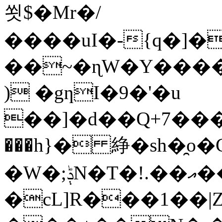
쐿$�Mr�/
����uI�-{q�]
��~�ɳW�Y����
) �gƞI�9�'�u
��]�d��Q+7���y���R�P���'�6
���h}� 䋫�sh�̯o
�W�;ݙN�T�!.��އ��a��_�d:f¯r�1��W:��ɟ;EF{E���QC\�<����?
�cL]R���1��|Zߟ%e_<�*��23%e��L��d2{Oa&��s�1S}_39@�wF�Sc�����s+g�ԱǷ�`�c�b�