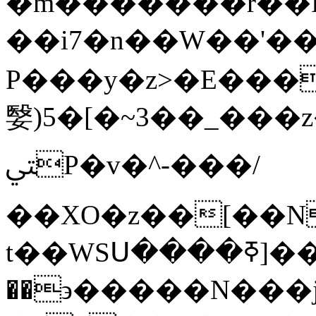
�m�������r��
��i7�n��W��'�
Р���y�z>�E���
嫛)5�[�~3��_��
ﱵP�v�^-���/
��XO�z��[��Ng��
t��WSՍ����ߧ]��֫����[��SW���x��q�z:_��i���N_Ng+��c�m�K�j�X-
��϶�����N���