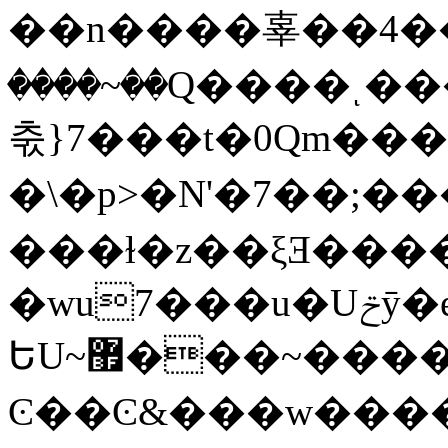
��n����辜�� 4��
����~��Q����ͺ�
춗}7���t�0Qm��
�\�p>�N'�7��;���O
���ɫ�z��ξƎ���
�wu7���u�Uݗӯ�ew�^]}
ԵU~޿���~����彇
Ͼ��Ͼ&���w�����