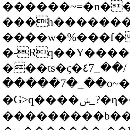
������~=�n�
���h��������
����w�%���f�
�-Rq��Y����
���ts�ϛ�٤7_��/
�����7�_��o~��
�G>q����ݾ_?�η���>��rt�/
���������b���