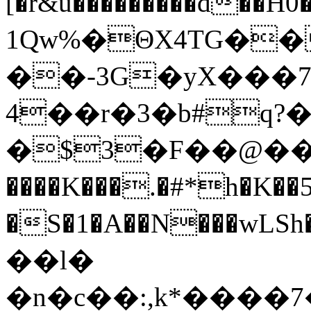
[�r&u���������d��
1Qw%�ΘX
4TG��
��-3G�yX���
4��r�3�b#q
�$3�F��@���
����K���.�#*h�K��5hsM;���n�fKڣ��&���n�+E7d�� R���\�UsA5�3�������]%����]%����*
�S�1�A��N���wLS
��l�
�n�c��:,k*���