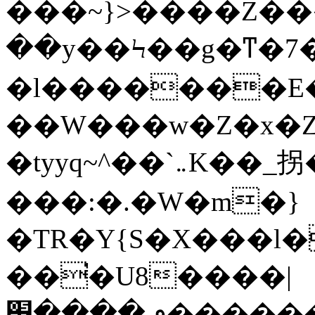
���~}>����Z��
��y��Ϟ��g�ͳ�7
�l�������E�9�^�W��a͛�jݏ�ϴ�*�
��W���w�Z�x�Z
�tyyq~^��`܅K��_拐�?�/C-
���:�.�W�m�}
�TR�Y{S�X���l�
��͘�U8����|
ٯ����׫����������d�j�^��������|