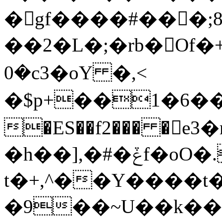
� gf����#���;
��2�L�;�rb�Of�+
�0c3�oY �,<
�$p+��1�6��
�ES��f2��� �e
�h��],�#�ݞf�oO�.��@�����q��XO�`S�i#�����x��w�Ƿ�a�.gwh-
t�+,^��Y����t���8zQ
�9��~U��k��