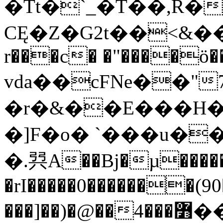
�Tt�`_�T��,R�
CĘ�Z�G2t��<&���
r���c� �"����ö�
vda��cFNe��"7
�r�&��E���H�
�]F�o� `���u��
�.㢲A��Bj�µ�����
�rI�����0�������(9
���]��)�@��߻���4�� p�ל�0�X"�ov)