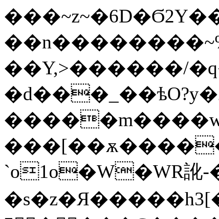
���~z~�6D�Ϭ2Y��
��n��������~%t����
��Y,>������/�q
�d���_��ѣO?y�
�����m����w
���[��ѫ����
`o1o�W�WR訛-
�s�z�Я�����h3[�