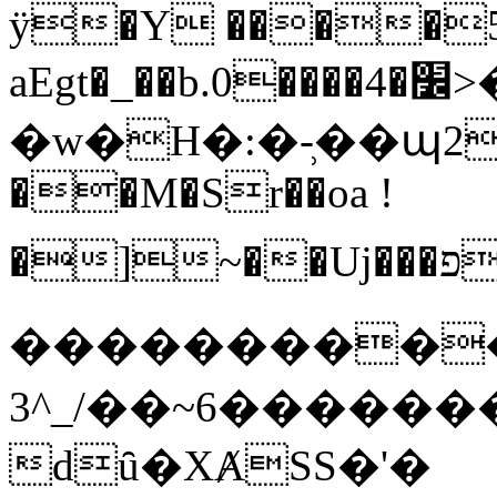
ӱ�Y ����5i}
aEgt�_��b.0����׼�4>�t�4����(�NP�B�;�p�tvT�_�p��_�[�q#�1�ܴ���G����d�ċU�9<���?
�w�H�:�-̹��պ2
��M�Sr��oa !
�]~��Uj���פ&�D2_N�^ެ_����U���>G" Vр�t���:�)��I�N��ᬤ�-
�����������p̴�i�������N*ڂ������[�����Pw~�n�2����M�vt5]��qLQ�Q��l�x
3^_/��~6�����
dȗ�XȺSS�'�