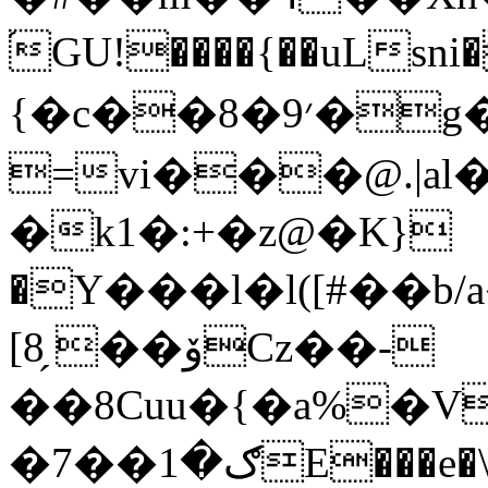
֜GU!����{��uLsn
{�c��8�׳9�g���$�"�$�_������<9:2i�2��jТ4�'``�0�5
=vi���@.|al
�k1�:+�z@�K}
�Y���l�l([#��b/a�um�ގlE�b��W��n
[8̗ ��ۆCz��-
��8Cuu�{�a%�V
�7��ګ�1E���e�\�^:�[ڤ,�ma���N�i.4(�z-