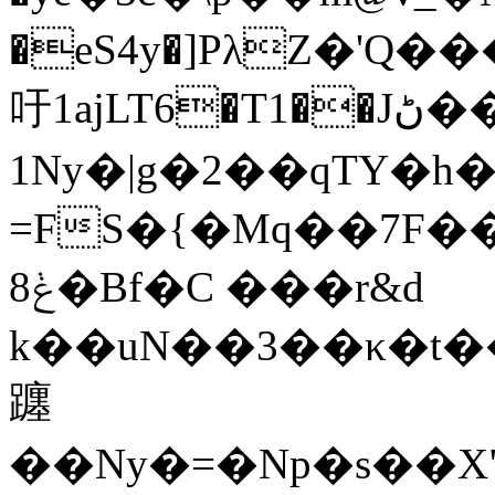
�eS4y�]PλZ�'Q
吁1ajLT6�T1��Jڻ��\{�(���B
1Ny�|g�2��qTY�h�
=FS�{�Mq��7F�
ݟ8�Bf�C ���r&d
k��uN��3��κ�t��
躔
��Ny�=�Np�s��X";�81!F�N[c�ة���jO.d�C(�>�d��s8ͪ��Ҹ(����(B��'e�e�3��