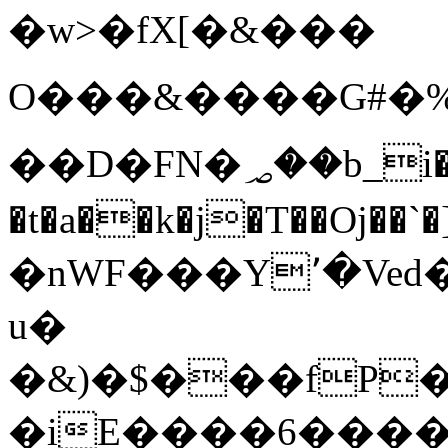
�w>�fX[�&���
O���&����G#�%Ȱ
��D�FN�؃��b_i�X��-
�t�a��k�j
�T��Oj��`�]�1�
�nWF���Y٬�Ved�����j�Zh�a3o��3����M+$OBL
u�
�&)�$���fP�JF�
�iE����6����