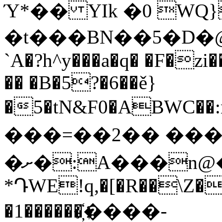
Ύ*�� YIk �0 WQ
�t���BN��5�D�@y'�G�
`A�?h^y���a�q� �F�zi
�� �B�5?�6��ě}
�5�tN&F0�ABWC��:
���=��2�� ��
�ށ�:A���n@�=gGڐ��u�%&�4;k#
*ԴWE!q,�[�R��\Z�
�1������҉����-