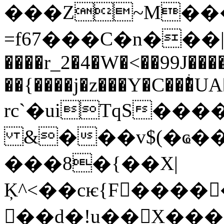
���Z~M��
=f67���C�n���|+
����r_2�4�W�<��99J�
��{����j�z���Y�C���ͥUA
rc`�uiTqS���
&���v$(�ҩ��
���8�{��X|
Ķ^<��cѥ{F�����
��d�!u��X����