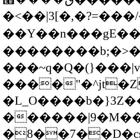
�<��|3[�,�?=�
��Y��n���gE�
��������b;�>�
���~q�Q�(}���|v
����"�^jt�Z
�L_O����b�}3Z�
������|9�M��Ϭ
�8��7��D�cs