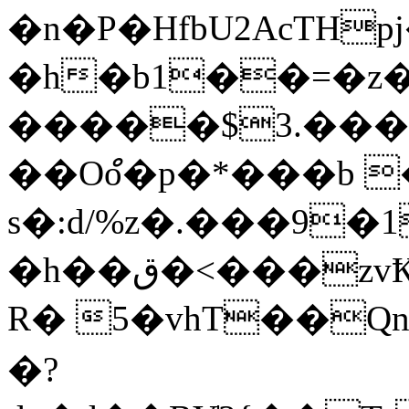
�n�P�HfbU2AcTH
�h�b1��=�z
�����$3.���}
��Oްo�p�*���b 
�h��ق�<���zvҞݸ=b�(o�xN\���^�����q���
R� 5�vhT��Qn
�?